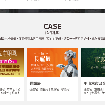
CASE
[全部建案]
創造土地價值，面面俱到為客戶實現「家」的夢想。讓每一位客戶的託付，化為最豐
長耀辰
甲山林市政
捷運宅 | 自住宅 | 首購宅 | 學區宅
捷運宅 | 重劃區 |
觀宅 | 市中心 | 公
園宅 | 制震宅 | 
 | 健康宅 | 花園宅